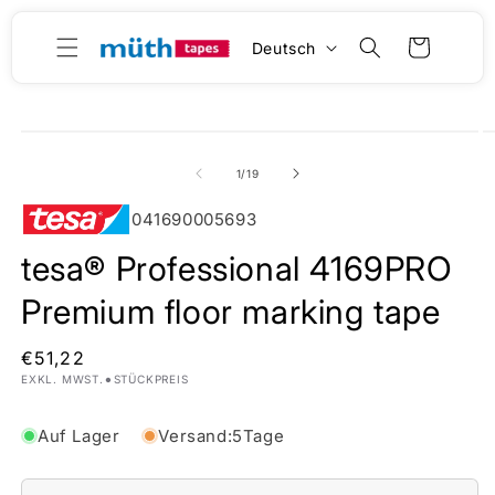
Direkt
zum
S
Inhalt
Warenkorb
Deutsch
p
r
a
Medien
M
duktinformationen
c
1
2
ingen
in
in
von
1
/
19
h
Modal
M
öffnen
ö
e
041690005693
tesa® Professional 4169PRO
Premium floor marking tape
Normaler
€51,22
•
EXKL. MWST.
STÜCKPREIS
Preis
Auf Lager
Versand:
5
Tage